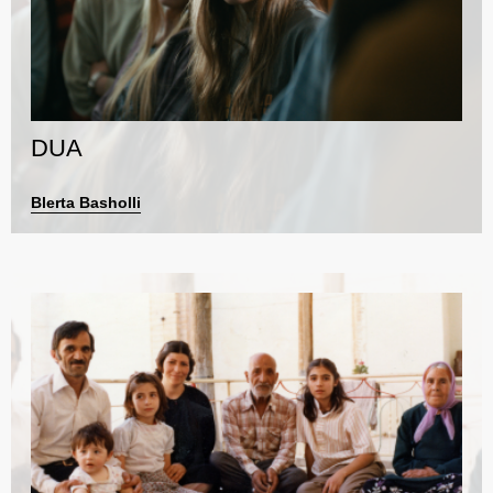
DUA
Blerta Basholli