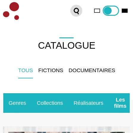
PLATEFORME VOD
ORGANISEZ VOTRE SÉANCE !
CONTACT
CATALOGUE
INTERNATIONAL SALES
TOUS
FICTIONS
DOCUMENTAIRES
Les
Genres
Collections
Réalisateurs
films