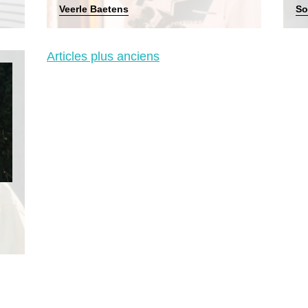
Veerle Baetens
So
Navigation
Articles plus anciens
des
articles