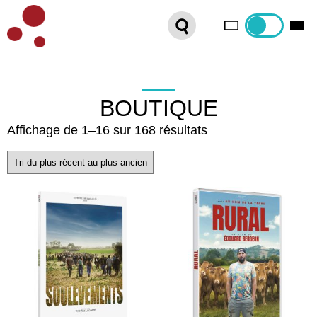
PLATEFORME VOD
ORGANISEZ VOTRE SÉANCE !
CONTACT
BOUTIQUE
Trié
Affichage de 1–16 sur 168 résultats
INTERNATIONAL SALES
du
plus
récent
au
plus
ancien