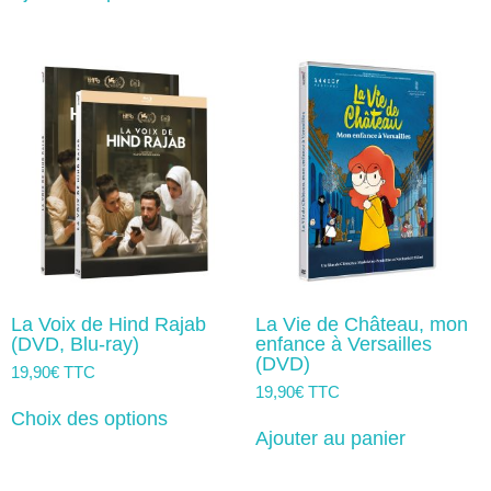
La Voix de Hind Rajab
La Vie de Château, mon
(DVD, Blu-ray)
enfance à Versailles
(DVD)
19,90
€
TTC
19,90
€
TTC
Ce
produit
Choix des options
a
Ajouter au panier
plusieurs
variations.