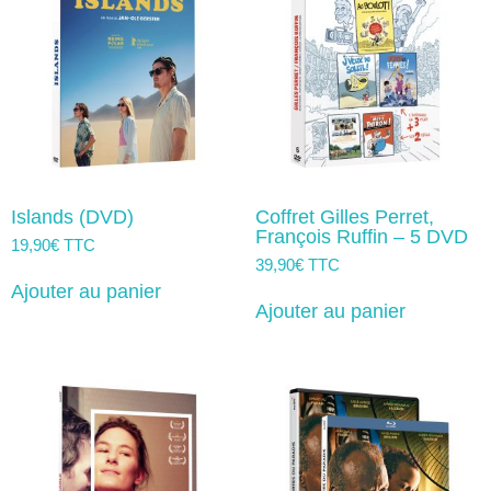
être
peuvent
choisies
être
sur
choisies
la
sur
page
la
du
page
produit
du
produit
Islands (DVD)
Coffret Gilles Perret,
François Ruffin – 5 DVD
19,90
€
TTC
39,90
€
TTC
Ajouter au panier
Ajouter au panier