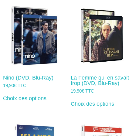
Les
options
peuvent
être
choisies
sur
la
page
du
produit
Nino (DVD, Blu-Ray)
La Femme qui en savait
trop (DVD, Blu-Ray)
19,90
€
TTC
19,90
€
TTC
Ce
produit
Ce
Choix des options
a
produit
Choix des options
plusieurs
a
variations.
plusieurs
Les
variation
options
Les
peuvent
options