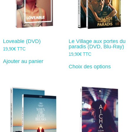
Loveable (DVD)
Le Village aux portes du
paradis (DVD, Blu-Ray)
19,90
€
TTC
19,90
€
TTC
Ce
Ajouter au panier
produit
Choix des options
a
plusieurs
variation
Les
options
peuvent
être
choisies
sur
la
page
du