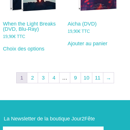
produit
When the Light Breaks
Aicha (DVD)
(DVD, Blu-Ray)
19,90
€
TTC
19,90
€
TTC
Ce
Ajouter au panier
produit
Choix des options
a
plusieurs
variations.
Les
options
1
2
3
4
…
9
10
11
→
peuvent
être
choisies
sur
la
page
du
produit
La Newsletter de la boutique Jour2Fête