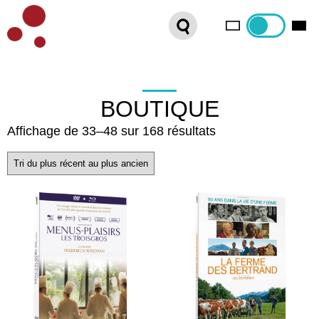
PLATEFORME VOD
ORGANISEZ VOTRE SÉANCE !
CONTACT
BOUTIQUE
Trié
Affichage de 33–48 sur 168 résultats
INTERNATIONAL SALES
du
plus
récent
au
plus
ancien