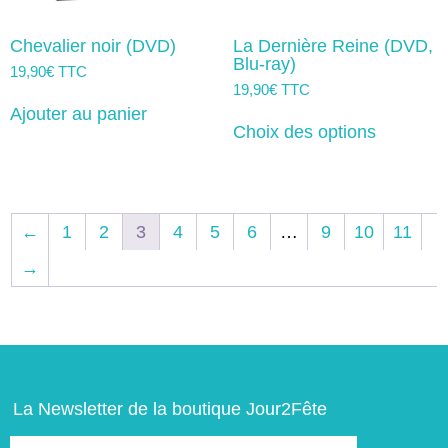
Chevalier noir (DVD)
La Dernière Reine (DVD,
Blu-ray)
19,90
€
TTC
19,90
€
TTC
Ce
Ajouter au panier
produit
Choix des options
a
plusieurs
variation
Les
options
←
1
2
3
4
5
6
…
9
10
11
peuvent
être
→
choisies
sur
la
page
du
produit
La Newsletter de la boutique Jour2Fête