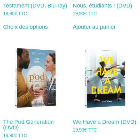
Testament (DVD, Blu-ray)
Nous, étudiants ! (DVD)
19,90
€
TTC
19,90
€
TTC
Ce
produit
Choix des options
Ajouter au panier
a
plusieurs
variations.
Les
options
peuvent
être
choisies
sur
la
page
du
produit
The Pod Generation
We Have a Dream (DVD)
(DVD)
19,90
€
TTC
19,90
€
TTC