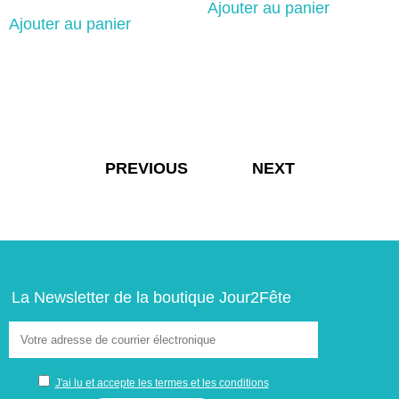
Ajouter au panier
Ajouter au panier
Navigation
PREVIOUS
NEXT
de
l’article
La Newsletter de la boutique Jour2Fête
J'ai lu et accepte les termes et les conditions