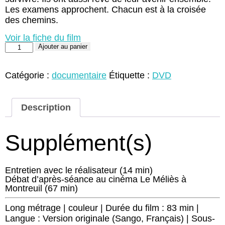
Les examens approchent. Chacun est à la croisée
des chemins.
Voir la fiche du film
quantité
Ajouter au panier
de
Nous,
étudiants
Catégorie :
documentaire
Étiquette :
DVD
!
(DVD)
Description
Supplément(s)
Entretien avec le réalisateur (14 min)
Débat d’après-séance au cinéma Le Méliès à
Montreuil (67 min)
Long métrage | couleur | Durée du film : 83 min |
Langue : Version originale (Sango, Français) | Sous-