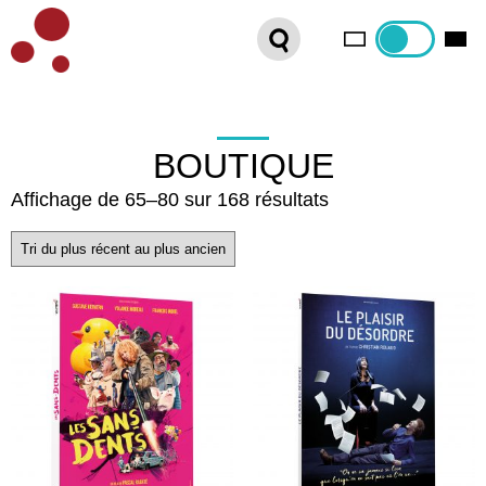
PLATEFORME VOD
ORGANISEZ VOTRE SÉANCE !
CONTACT
BOUTIQUE
Trié
Affichage de 65–80 sur 168 résultats
INTERNATIONAL SALES
du
plus
récent
au
plus
ancien