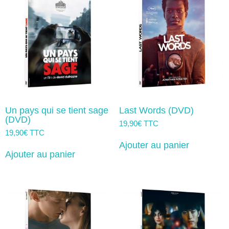
peuvent
être
choisies
sur
la
page
du
produit
Un pays qui se tient sage
Last Words (DVD)
(DVD)
19,90
€
TTC
19,90
€
TTC
Ajouter au panier
Ajouter au panier