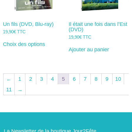
Un fils (DVD, Blu-ray)
Il était une fois dans l’Est
(DVD)
19,90
€
TTC
19,90
€
TTC
Ce
produit
Choix des options
a
Ajouter au panier
plusieurs
variations.
Les
options
peuvent
←
1
2
3
4
5
6
7
8
9
10
être
choisies
11
→
sur
la
page
du
produit
La Newsletter de la boutique Jour2Fête