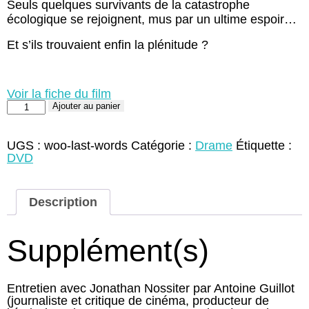
Seuls quelques survivants de la catastrophe
écologique se rejoignent, mus par un ultime espoir…
Et s’ils trouvaient enfin la plénitude ?
Voir la fiche du film
quantité
Ajouter au panier
de
Last
Words
UGS :
woo-last-words
Catégorie :
Drame
Étiquette :
(DVD)
DVD
Description
Supplément(s)
Entretien avec Jonathan Nossiter par Antoine Guillot
(journaliste et critique de cinéma, producteur de