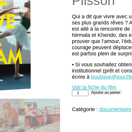
Plisson
Qui a dit que vivre avec u
ses plus grands rêves ? A
est allé à la rencontre de
Nirmala et Khendo, des en
prouver que l’amour, l’édu
courage peuvent déplacer
est parfois plein de surpri
• Si vous souhaitez obten
institutionnel (prêt et co
écrire à
boutique@jour2f
Voir la fiche du film
quantité
Ajouter au panier
de
We
Have
Catégorie :
documentaire
a
Dream
(DVD)