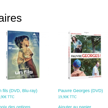
variatio
Les
options
aires
peuvent
être
choisies
sur
la
page
du
produit
 fils (DVD, Blu-ray)
Pauvre Georges (DVD)
,90
€
TTC
19,90
€
TTC
Ce
produit
oix des options
Ajouter au panier