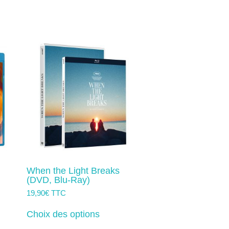
When the Light Breaks
(DVD, Blu-Ray)
19,90
€
TTC
Ce
produit
Choix des options
s
a