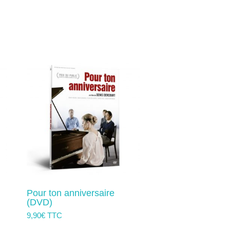
ns.
plusieurs
variations.
Les
options
peuvent
être
choisies
sur
la
page
du
produit
Pour ton anniversaire
(DVD)
9,90
€
TTC