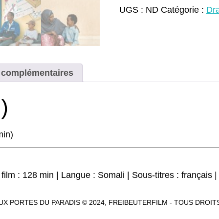
Village
UGS :
ND
Catégorie :
Dr
aux
portes
du
paradis
(DVD,
Blu-
Ray)
s complémentaires
)
min)
ilm : 128 min | Langue : Somali | Sous-titres : français |
 AUX PORTES DU PARADIS © 2024, FREIBEUTERFILM - TOUS DROI