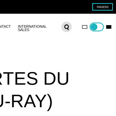
PANIER
0
NTACT
INTERNATIONAL
SALES
RTES DU
U-RAY)