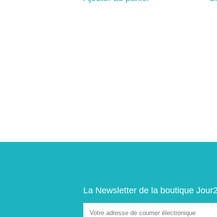
Navigation
de
l’article
La Newsletter de la boutique Jour