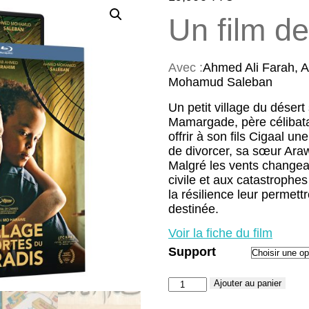
Un film de
Avec :
Ahmed Ali Farah, 
Mohamud Saleban
Un petit village du désert
Mamargade, père célibatai
offrir à son fils Cigaal une
de divorcer, sa sœur Araw
Malgré les vents changean
civile et aux catastrophes
la résilience leur permett
destinée.
Voir la fiche du film
Support
quantité
Ajouter au panier
de
Le