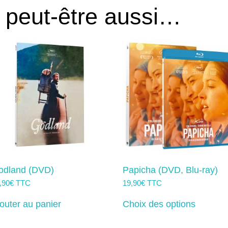
 peut-être aussi…
odland (DVD)
Papicha (DVD, Blu-ray)
,90
€
TTC
19,90
€
TTC
Ce
produit
outer au panier
Choix des options
a
plusieur