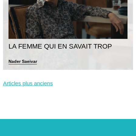
LA FEMME QUI EN SAVAIT TROP
Nader Saeivar
Navigation
Articles plus anciens
des
articles