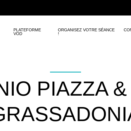
PLATEFORME
ORGANISEZ VOTRE SÉANCE
CO
VOD
!
IO PIAZZA &
GRASSADONI