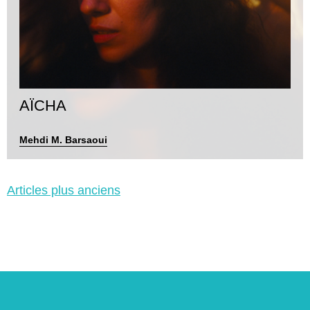
AÏCHA
Mehdi M. Barsaoui
Navigation
Articles plus anciens
des
articles