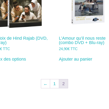
la
la
page
page
du
du
produit
produit
oix de Hind Rajab (DVD,
L’Amour qu’il nous reste
ray)
(combo DVD + Blu-ray)
0
€
TTC
24,90
€
TTC
Ce
produit
x des options
Ajouter au panier
a
plusieurs
variations.
Les
options
←
1
2
peuvent
être
choisies
sur
la
page