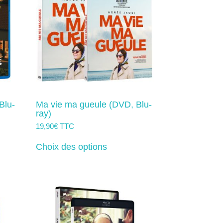
Blu-
Ma vie ma gueule (DVD, Blu-
ray)
19,90
€
TTC
Ce
produit
Choix des options
a
rs
plusieurs
ns.
variations.
Les
options
t
peuvent
être
s
choisies