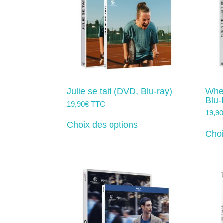
la
page
du
produit
Julie se tait (DVD, Blu-ray)
When
Blu-
19,90
€
TTC
19,9
Ce
produit
Choix des options
a
Choi
plusieurs
variations.
Les
options
peuvent
être
choisies
sur
la