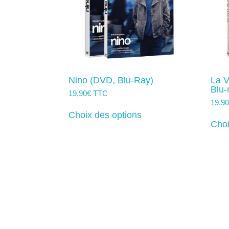
page
du
produit
Nino (DVD, Blu-Ray)
La V
Blu-
19,90
€
TTC
19,9
Ce
produit
Choix des options
a
Choi
plusieurs
variations.
Les
options
peuvent
être
choisies
sur
la
page
du