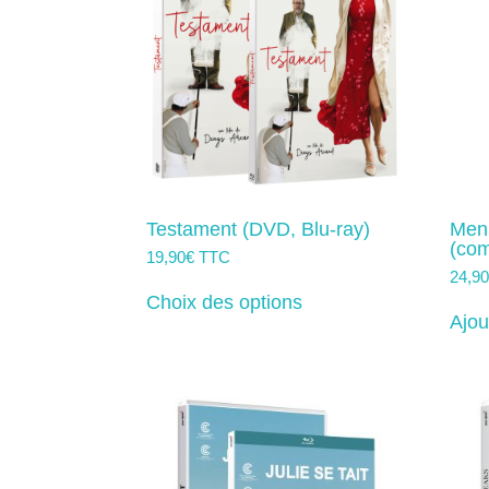
plu
anc
Testament (DVD, Blu-ray)
Menu
(com
19,90
€
TTC
24,9
Ce
produit
Choix des options
a
Ajou
plusieurs
variations.
Les
options
peuvent
être
choisies
sur