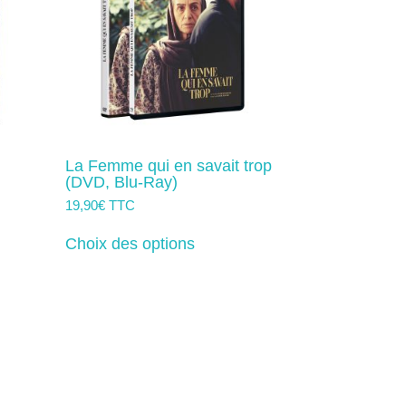
sur
la
page
du
produit
La Femme qui en savait trop
(DVD, Blu-Ray)
19,90
€
TTC
Ce
produit
Choix des options
a
rs
plusieurs
ns.
variations.
Les
options
t
peuvent
être
s
choisies
sur