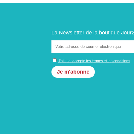
produit
La Newsletter de la boutique Jour
J'ai lu et accepte les termes et les conditions