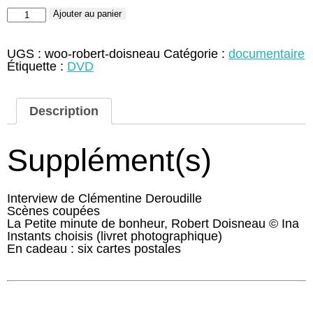
quantité
Ajouter au panier
de
Robert
Doisneau,
UGS :
woo-robert-doisneau
Catégorie :
documentaire
le
Étiquette :
DVD
révolté
du
merveilleux
Description
(DVD)
Supplément(s)
Interview de Clémentine Deroudille
Scènes coupées
La Petite minute de bonheur, Robert Doisneau © Ina
Instants choisis (livret photographique)
En cadeau : six cartes postales