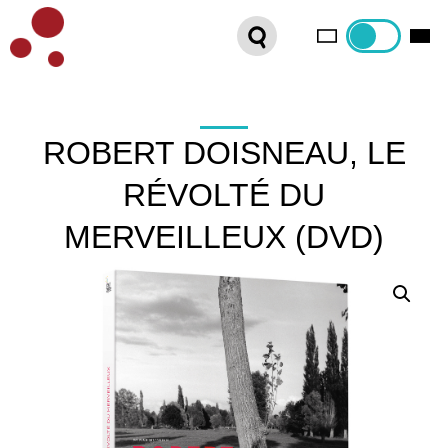
PLATEFORME VOD
ORGANISEZ VOTRE SÉANCE !
CONTACT
ROBERT DOISNEAU, LE
RÉVOLTÉ DU
INTERNATIONAL SALES
MERVEILLEUX (DVD)