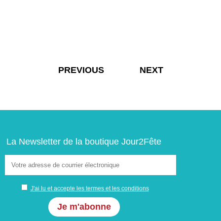
Navigation
PREVIOUS
NEXT
de
l’article
La Newsletter de la boutique Jour2Fête
J'ai lu et accepte les termes et les conditions