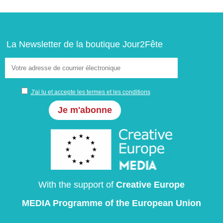
de
l’article
La Newsletter de la boutique Jour2Fête
J'ai lu et accepte les termes et les conditions
With the support of
Creative Europe
MEDIA Programme
of the European Union