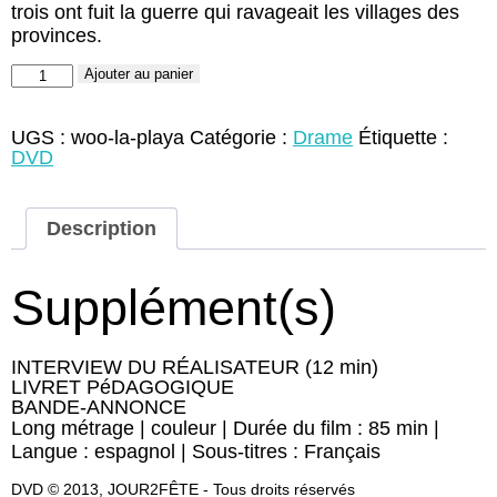
trois ont fuit la guerre qui ravageait les villages des
provinces.
quantité
Ajouter au panier
de
La
Playa
UGS :
woo-la-playa
Catégorie :
Drame
Étiquette :
(DVD)
DVD
Description
Supplément(s)
INTERVIEW DU RÉALISATEUR (12 min)
LIVRET PéDAGOGIQUE
BANDE-ANNONCE
Long métrage | couleur | Durée du film : 85 min |
Langue : espagnol | Sous-titres : Français
DVD © 2013, JOUR2FÊTE - Tous droits réservés