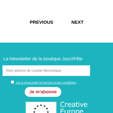
Navigation
PREVIOUS
NEXT
de
l’article
La Newsletter de la boutique Jour2Fête
J'ai lu et accepte les termes et les conditions