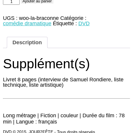
quantité
Ajouter au panier
de
La
Braconne
UGS :
woo-la-braconne
Catégorie :
(DVD)
comédie dramatique
Étiquette :
DVD
Description
Supplément(s)
Livret 8 pages (interview de Samuel Rondiere, liste
technique, liste artistique)
Long métrage | Fiction | couleur | Durée du film : 78
min | Langue : français
DVD © 2015, JOUR2FÊTE - Tous droits réservés