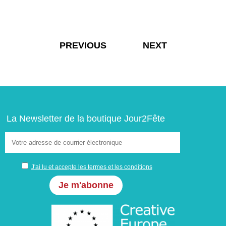
Navigation
PREVIOUS
NEXT
de
l’article
La Newsletter de la boutique Jour2Fête
J'ai lu et accepte les termes et les conditions