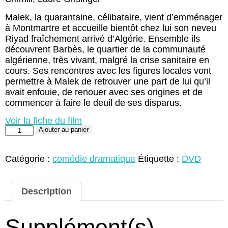
Malek, la quarantaine, célibataire, vient d’emménager
à Montmartre et accueille bientôt chez lui son neveu
Riyad fraîchement arrivé d’Algérie. Ensemble ils
découvrent Barbès, le quartier de la communauté
algérienne, très vivant, malgré la crise sanitaire en
cours. Ses rencontres avec les figures locales vont
permettre à Malek de retrouver une part de lui qu’il
avait enfouie, de renouer avec ses origines et de
commencer à faire le deuil de ses disparus.
Voir la fiche du film
quantité
Ajouter au panier
de
Barbès,
Little
Catégorie :
comédie dramatique
Étiquette :
DVD
Algérie
(DVD)
Description
Supplément(s)