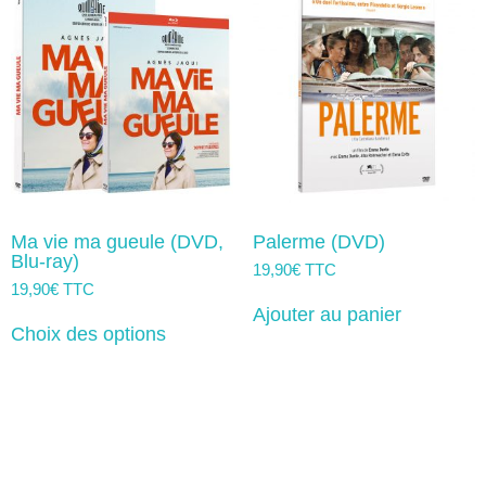
Ma vie ma gueule (DVD,
Palerme (DVD)
Blu-ray)
19,90
€
TTC
19,90
€
TTC
Ce
Ajouter au panier
produit
Choix des options
a
plusieurs
variations.
Les
options
peuvent
être