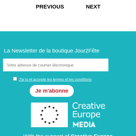
choisies
Navigation
sur
PREVIOUS
NEXT
la
page
de
du
produit
l’article
La Newsletter de la boutique Jour2Fête
J'ai lu et accepte les termes et les conditions