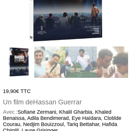
19,90
€
TTC
Un film de
Hassan Guerrar
Avec :
Sofiane Zermani, Khalil Gharbia, Khaled
Benaissa, Adila Bendimerad, Eye Haïdara, Clotilde
Courau, Nedjim Bouizzoul, Tariq Bettahar, Hafida
Chimlil, Laure Grisinger