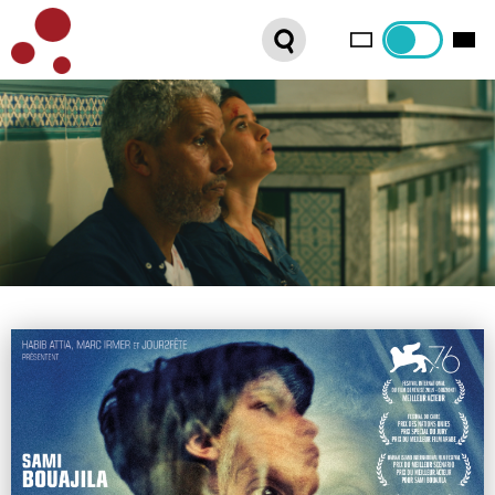
PLATEFORME VOD
ORGANISEZ VOTRE SÉANCE !
CONTACT
INTERNATIONAL SALES