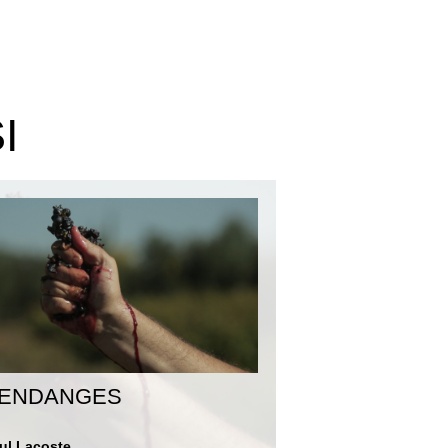
I
ENDANGES
ul Lacoste