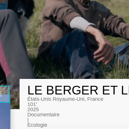
LE BERGER ET 
E
États-Unis Royaume-Uni, France
101'
2025
Documentaire
|
Ecologie