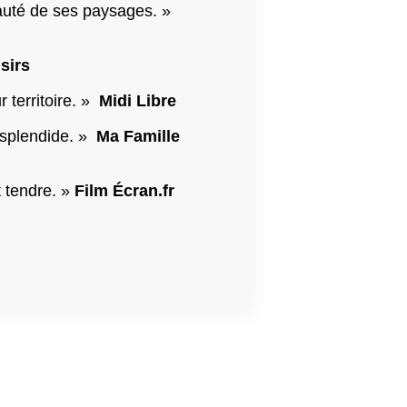
auté de ses paysages. »
isirs
territoire. »
Midi Libre
 splendide. »
Ma Famille
t tendre. »
Film Écran.fr